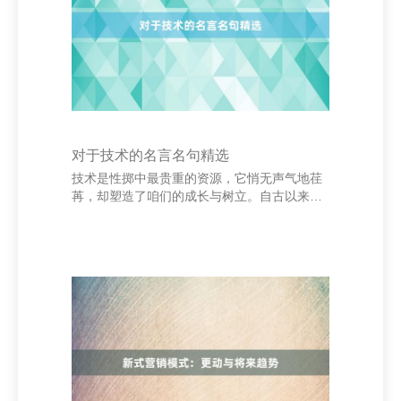
诠释。再多的誓词，不如一次本体活动。东谈
主生莫得捷径，只须下马看花，智商走出属于
我方的路。与其空思，不如坐窝起程。 “窘境
中成
对于技术的名言名句精选
技术是性掷中最贵重的资源，它悄无声气地荏
苒，却塑造了咱们的成长与树立。自古以来上
海盎萧贸易有限公司、销售建材、金属材料、
机电产品，很多哲东谈主、文体家和科学家齐
对技术有着深切的想考，并留住了很多脍炙东
谈主口的名言。 “技术便是人命。”鲁迅曾这么
说过，强调了技术的突出与不成逆性。而“寸阴
尺璧，寸金难买寸光阴”则用凡俗的言语教唆东
谈主们珍惜每一分每一秒。古罗马形而上学家
塞涅卡也说过：“东谈主生如朝露，顷刻间即
逝。”这句话谈出了技术的顷然与东谈主生的无
常。 在文体作品中，技术更是被赋予了丰富的
象征意