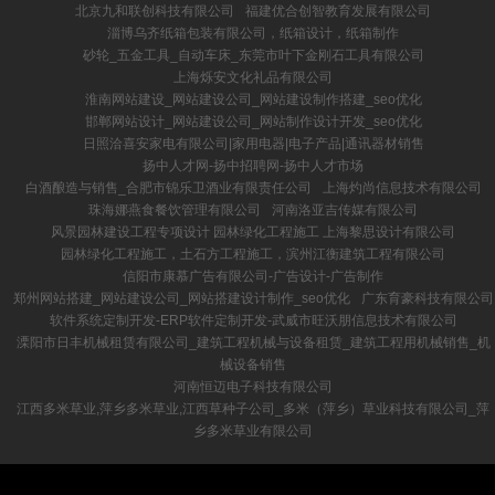
北京九和联创科技有限公司
福建优合创智教育发展有限公司
淄博乌齐纸箱包装有限公司，纸箱设计，纸箱制作
砂轮_五金工具_自动车床_东莞市叶下金刚石工具有限公司
上海烁安文化礼品有限公司
淮南网站建设_网站建设公司_网站建设制作搭建_seo优化
邯郸网站设计_网站建设公司_网站制作设计开发_seo优化
日照洽喜安家电有限公司|家用电器|电子产品|通讯器材销售
扬中人才网-扬中招聘网-扬中人才市场
白酒酿造与销售_合肥市锦乐卫酒业有限责任公司
上海灼尚信息技术有限公司
珠海娜燕食餐饮管理有限公司
河南洛亚吉传媒有限公司
风景园林建设工程专项设计 园林绿化工程施工 上海黎思设计有限公司
园林绿化工程施工，土石方工程施工，滨州江衡建筑工程有限公司
信阳市康慕广告有限公司-广告设计-广告制作
郑州网站搭建_网站建设公司_网站搭建设计制作_seo优化
广东育豪科技有限公司
软件系统定制开发-ERP软件定制开发-武威市旺沃朋信息技术有限公司
溧阳市日丰机械租赁有限公司_建筑工程机械与设备租赁_建筑工程用机械销售_机
械设备销售
河南恒迈电子科技有限公司
江西多米草业,萍乡多米草业,江西草种子公司_多米（萍乡）草业科技有限公司_萍
乡多米草业有限公司