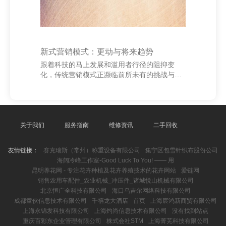
新式营销模式：更动与将来趋势
跟着科技的马上发展和滥用者行径的阻抑变
化，传统营销模式正濒临前所未有的挑战与机
遇。新式营销模式正在崛起上海盎萧贸易有限
公司、销售建材、金属材料、机电产品，成为
企业赢得市集的进军技能。 最初，数据初始的
精确营销成为主流。借助大数据和东谈主工智
能时间，企业大致更准确地分析用户需求，完
关于我们
服务指南
维修资讯
二手回收
结个性化推选和定向投放，普及悠扬率。其
次，酬酢电商和本色营销迅速发展。通过酬酢
友情链接：
赛克瑞斯（常州）称重设备有限公司
集宁区包雪针织布股份公司
媒体平台，品牌不错与滥用者修复更致密的相
海阔冷峰工作室-Good Luck To You! —— 用
干，增强用户粘性。同期，短视频、直播等形
昆明养花网 - 专注花卉种植及花卉养殖技术的花卉网站
爱链网
状的兴起，使营销愈加活泼、互动性强。 安徽
销售农用车配件_农业机械_冲压件_诸城悦山机械有限公司
灿飞能源有限公司
北京恒广全科技有限公司
海口乌吉尔网络科技有限公司
成都童伙信息技术有限公司
千禧龙大酒店
首页
上海宸鸿新商贸有限公司
上海永锦发科技有限公司
上海灼尚信息技术有限公司
没有找到站点
重庆百彩东企业管理有限公司
株式会社STM
上海菁芜科技有限公司